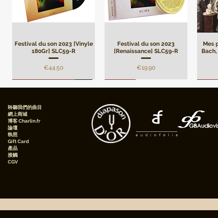
Festival du son 2023 [Vinyle
Festival du son 2023
Mes p
180Gr] SLC59-R
[Renaissance] SLC59-R
Bach, 
價格
價格
€44.50
€19.90
Remasterisation
Limité
Limi
聆聽我們的曲目
網上商城
博客 Charlin.fr
論壇
執照
Gift Card
產品
接觸
CGV
André Campra - Oratorio de
Mes plus belles pages de
[Digital] Mes plus belles
André Campra - Oratorio de
[Digital] Mes plus belles
Darius
[Digi
pages de Beethoven, Pierre
Noël, Motet à grand chœur
Beethoven, Pierre Faraggi,
pages de Frédéric Chopin,
Noël, Motet à grand
pages
le 
[Renaissance] AMS82-R
Faraggi, piano
piano
chœur[Premium pack]
Pierre Faraggi, Piano
Pie
AMS82-P
版權所有 © 20
價格
價格
價格
價格
€19.90
€10.90
€5.90
€5.90
價格
€47.50