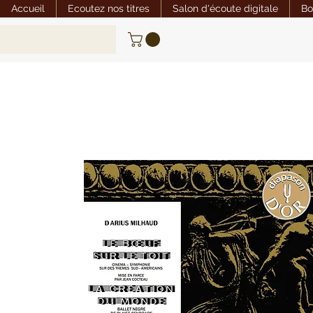
Accueil
Ecoutez nos titres
Salon d'écoute digitale
Bo