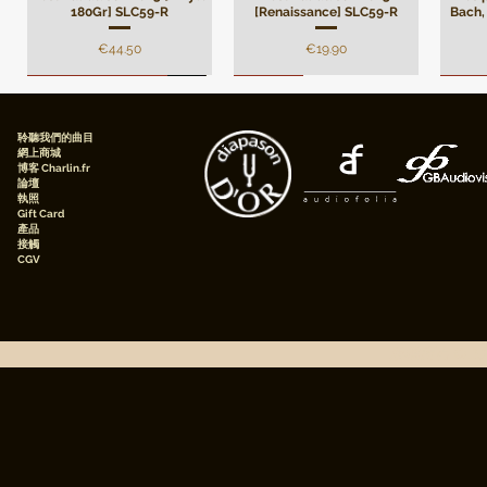
180Gr] SLC59-R
[Renaissance] SLC59-R
Bach, 
價格
價格
€44.50
€19.90
Remasterisation
Limité
Limi
聆聽我們的曲目
網上商城
博客 Charlin.fr
論壇
執照
Gift Card
產品
接觸
CGV
André Campra - Oratorio de
Mes plus belles pages de
[Digital] Mes plus belles
André Campra - Oratorio de
[Digital] Mes plus belles
Darius
[Digi
pages de Beethoven, Pierre
Noël, Motet à grand chœur
Beethoven, Pierre Faraggi,
pages de Frédéric Chopin,
Noël, Motet à grand
pages
le 
[Renaissance] AMS82-R
Faraggi, piano
piano
chœur[Premium pack]
Pierre Faraggi, Piano
Pie
AMS82-P
版權所有 © 20
價格
價格
價格
價格
€19.90
€10.90
€5.90
€5.90
價格
€47.50