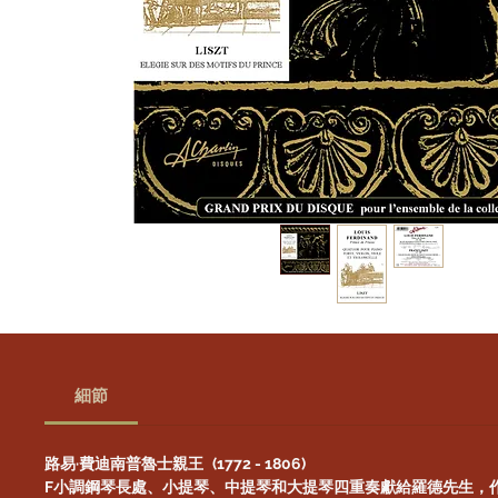
細節
路易·費迪南普魯士親王
(1772 - 1806)
F小調鋼琴長處、小提琴、中提琴和大提琴四重奏獻給羅德先生，