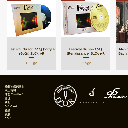
Festival du son 2023 [Vinyle
Festival du son 2023
Mes p
180Gr] SLC59-R
[Renaissance] SLC59-R
Bach, 
價格
價格
€44.50
€19.90
Remasterisation
Limité
Limi
聆聽我們的曲目
網上商城
博客 Charlin.fr
論壇
執照
Gift Card
產品
接觸
CGV
André Campra - Oratorio de
Mes plus belles pages de
[Digital] Mes plus belles
André Campra - Oratorio de
[Digital] Mes plus belles
Darius
[Digi