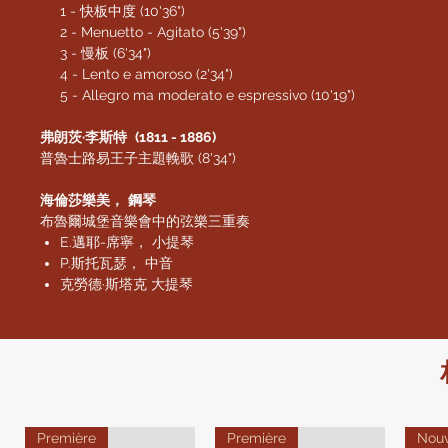
1 - 快板中度 (10'36")
2 - Menuetto - Agitato (5'39")
3 - 慢板 (6'34")
4 - Lento e amoroso (2'34")
5 - Allegro ma moderato e espressivo (10'19")
弗朗茨·李斯特
(1811 - 1886)
普魯士路易王子主題輓歌 (8'34")
海倫莎樂美，
鋼琴
布魯爾城堡音樂會中的弦樂三重奏
E.邁耶-席寧， 小提琴
P.斯托瓦瑟， 中音
克勞德·斯塔克 大提琴
Première
Première
Nou