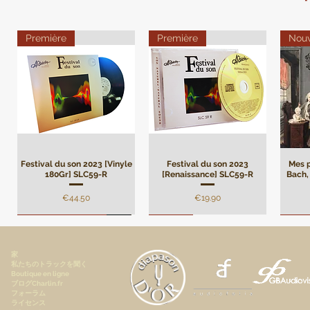
Première
Première
Nou
Festival du son 2023 [Vinyle
Festival du son 2023
Mes p
180Gr] SLC59-R
[Renaissance] SLC59-R
Bach, 
価格
価格
€44.50
€19.90
Remasterisation
Limité
Limi
家
私たちのトラックを聞く
Boutique en ligne
ブログCharlin.fr
フォーラム
ライセンス