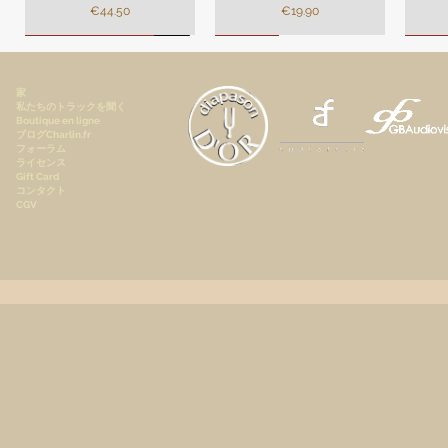
価格
価格
€44.50
€19.90
Remasterisation
Limité
Limi
家
私たちのトラックを聞く
Boutique en ligne
ブログCharlin.fr
フォーラム
ライセンス
Gift Card
コンタクト
CGV
André Campra - Oratorio de
Mes plus belles pages de
[Digital] Mes plus belles
André Campra - Oratorio de
[Digital] Mes plus belles
Darius
[Digi
pages de Beethoven, Pierre
Noël, Motet à grand chœur
Beethoven, Pierre Faraggi,
pages de Frédéric Chopin,
Noël, Motet à grand
pages
le 
[Renaissance] AMS82-R
Faraggi, piano
piano
chœur[Premium pack]
Pierre Faraggi, Piano
Pie
AMS82-P
Copyright © 2022
A.Charlin
価格
価格
価格
価格
€19.90
€10.90
€5.90
€5.90
価格
€47.50