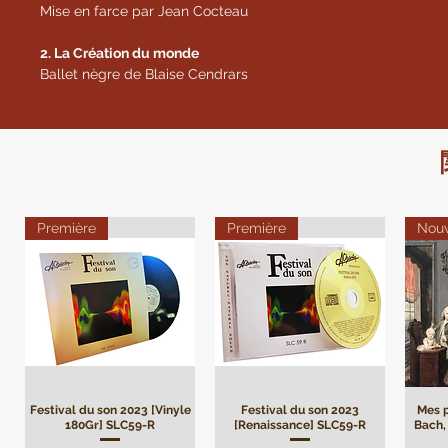
Mise en farce par Jean Cocteau
2. La Création du monde
Ballet nègre de Blaise Cendrars
Première
Première
Nou
Festival du son 2023 [Vinyle
Festival du son 2023
Mes p
180Gr] SLC59-R
[Renaissance] SLC59-R
Bach, 