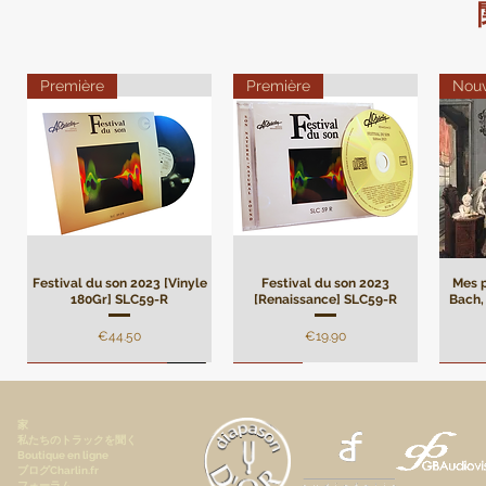
Première
Première
Nou
Festival du son 2023 [Vinyle
Festival du son 2023
Mes p
180Gr] SLC59-R
[Renaissance] SLC59-R
Bach, 
価格
価格
€44.50
€19.90
Remasterisation
Limité
Limi
家
私たちのトラックを聞く
Boutique en ligne
ブログCharlin.fr
フォーラム