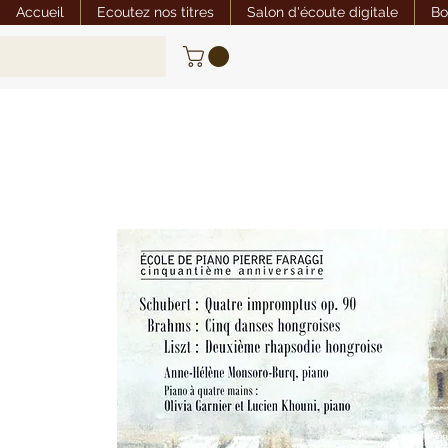
Accueil
Ecoutez nos titres
Salon d'écoute digitale
Bo