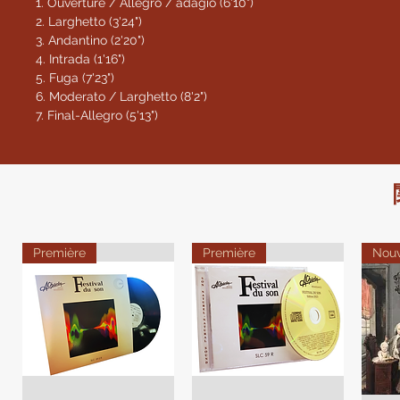
1. Ouverture / Allegro / adagio (6'10")
2. Larghetto (3'24")
3. Andantino (2'20")
4. Intrada (1'16")
5. Fuga (7'23")
6. Moderato / Larghetto (8'2")
7. Final-Allegro (5'13")
Première
Première
Nou