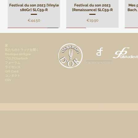
Festival du son 2023 [Vinyle
Festival du son 2023
Mes p
180Gr] SLC59-R
[Renaissance] SLC59-R
Bach, 
価格
価格
€44.50
€19.90
Remasterisation
Limité
Limi
家
私たちのトラックを聞く
Boutique en ligne
ブログCharlin.fr
フォーラム
ライセンス
Gift Card
コンタクト
CGV
André Campra - Oratorio de
Mes plus belles pages de
[Digital] Mes plus belles
André Campra - Oratorio de
[Digital] Mes plus belles
Darius
[Digi
pages de Beethoven, Pierre
Noël, Motet à grand chœur
Beethoven, Pierre Faraggi,
pages de Frédéric Chopin,
Noël, Motet à grand
pages
le 
[Renaissance] AMS82-R
Faraggi, piano
piano
chœur[Premium pack]
Pierre Faraggi, Piano
Pie
AMS82-P
Copyright © 2022
A.Charlin
価格
価格
価格
価格
€19.90
€10.90
€5.90
€5.90
価格
€47.50