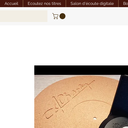
Accueil
Ecoutez nos titres
Salon d'écoute digitale
Bo