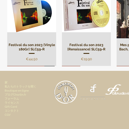
Festival du son 2023 [Vinyle
Festival du son 2023
Mes p
180Gr] SLC59-R
[Renaissance] SLC59-R
Bach, 
価格
価格
€44.50
€19.90
Remasterisation
Limité
Limi
家
私たちのトラックを聞く
Boutique en ligne
ブログCharlin.fr
フォーラム
ライセンス
Gift Card
コンタクト
CGV
André Campra - Oratorio de
Mes plus belles pages de
[Digital] Mes plus belles
André Campra - Oratorio de
[Digital] Mes plus belles
Darius
[Digi
pages de Beethoven, Pierre
Noël, Motet à grand chœur
Beethoven, Pierre Faraggi,
pages de Frédéric Chopin,
Noël, Motet à grand
pages
le 