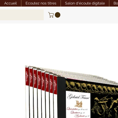
Accueil
Ecoutez nos titres
Salon d'écoute digitale
Bo