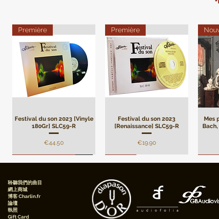
Première
Première
Nou
Festival du son 2023 [Vinyle
Festival du son 2023
Mes p
180Gr] SLC59-R
[Renaissance] SLC59-R
Bach, 
價格
價格
€44.50
€19.90
Remasterisation
Limité
Limi
聆聽我們的曲目
網上商城
博客 Charlin.fr
論壇
執照
Gift Card