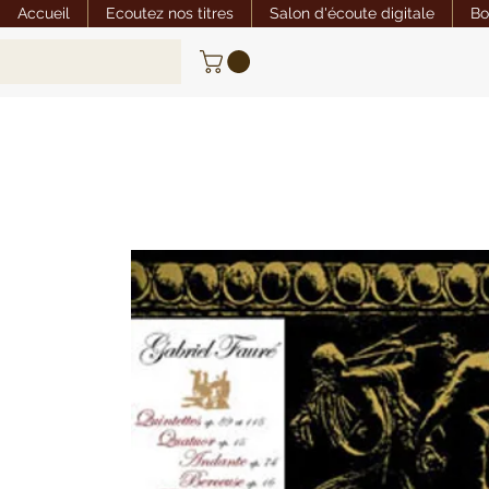
Accueil
Ecoutez nos titres
Salon d'écoute digitale
Bo