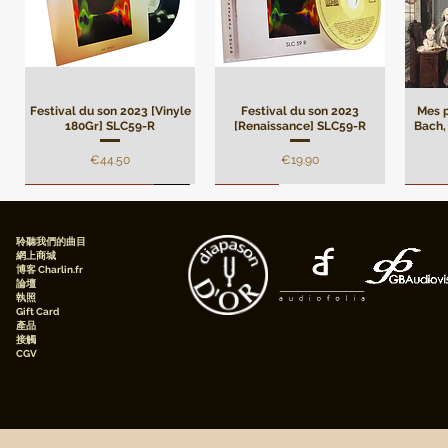
Festival du son 2023 [Vinyle
Festival du son 2023
Mes p
180Gr] SLC59-R
[Renaissance] SLC59-R
Bach, 
價格
價格
€44.50
€19.90
Remasterisation
Limité
Limi
聆聽我們的曲目
網上商城
博客 Charlin.fr
論壇
執照
Gift Card
產品
接觸
CGV
André Campra - Oratorio de
Mes plus belles pages de
[Digital] Mes plus belles
André Campra - Oratorio de
[Digital] Mes plus belles
Darius
[Digi
pages de Beethoven, Pierre
Noël, Motet à grand chœur
Beethoven, Pierre Faraggi,
pages de Frédéric Chopin,
Noël, Motet à grand
pages
le 
[Renaissance] AMS82-R
Faraggi, piano
piano
chœur[Premium pack]
Pierre Faraggi, Piano
Pie
AMS82-P
版權所有 © 20
價格
價格
價格
價格
€19.90
€10.90
€5.90
€5.90