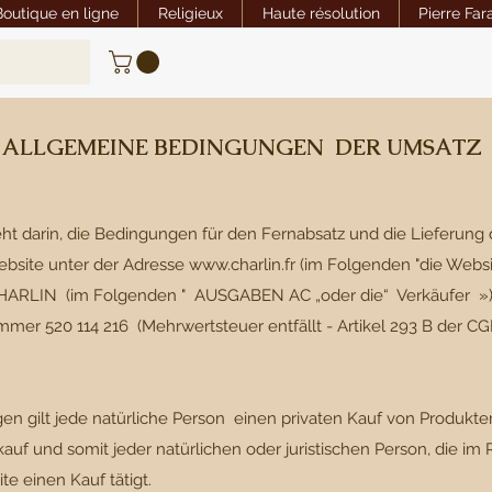
Boutique en ligne
Religieux
Haute résolution
Pierre Far
ALLGEMEINE BEDINGUNGEN DER UMSATZ
ht darin, die Bedingungen für den Fernabsatz und die Lieferung 
Website unter der Adresse
www.charlin.fr
(im Folgenden "die Websi
RLIN (im Folgenden " AUSGABEN AC „oder die“ Verkäufer »),
r 520 114 216 (Mehrwertsteuer entfällt - Artikel 293 B der CGI)
n gilt jede natürliche Person einen privaten Kauf von Produkten
auf und somit jeder natürlichen oder juristischen Person, die i
te einen Kauf tätigt.