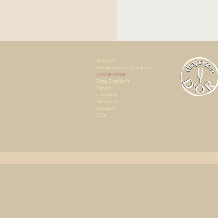
Accueil
Hör dir unsere Tracks an
Online-Shop
Blog Charlin.fr
Forum
Lizenzen
Gift Card
Contact
CGV