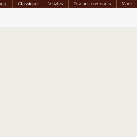
aggi
Classique
Vinyles
Disques compacts
More