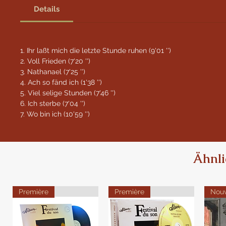
Details
1. Ihr laßt mich die letzte Stunde ruhen (9'01 '')
2. Voll Frieden (7'20 '')
3. Nathanael (7'25 '')
4. Ach so fänd ich (1'38 '')
5. Viel selige Stunden (7'46 '')
6. Ich sterbe (7'04 '')
7. Wo bin ich (10'59 '')
Ähnli
Première
Première
Nou