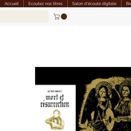
Accueil
Ecoutez nos titres
Salon d'écoute digitale
Bo