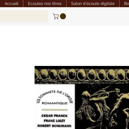
Accueil
Ecoutez nos titres
Salon d'écoute digitale
Bo