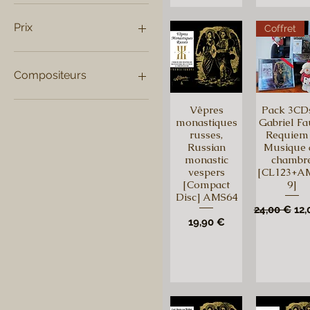
Prix
Coffret
12 €
75 €
Compositeurs
Guiseppi Sarti
Vêpres
Pack 3CD
Joan Cabanilles
monastiques
Gabriel Fa
russes,
Requiem
César Franck
Russian
Musique 
Inghelbrecht
monastic
chambr
Antonio Vivaldi
vespers
[CL123+A
Josep Anton Marti
[Compact
9]
Disc] AMS64
Franz Schubert
Prix origina
Pri
24,00 €
12,
Louis Vierne
Prix
19,90 €
Olivier Messiaen
Edvard Grieg
Franz Frantisek Benda
Gabriel Fauré
Emmanuel Chabrier
Michel Corrette