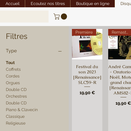
Accueil
Ecoutez nos titres
Boutique en ligne
Disq
Première
Remasterisation
Filtres
Type
Tout
Festival du
André Cam
Coffrets
son 2023
- Oratorio
Cordes
[Renaissance]
Noël, Mote
SLC59-R
grand ch
Orgues
[Renaissan
Double CD
Prix
AMS82-
19,90 €
Orchestres
Prix
Double CD
19,90 
Piano & Clavecin
Classique
Religieuse