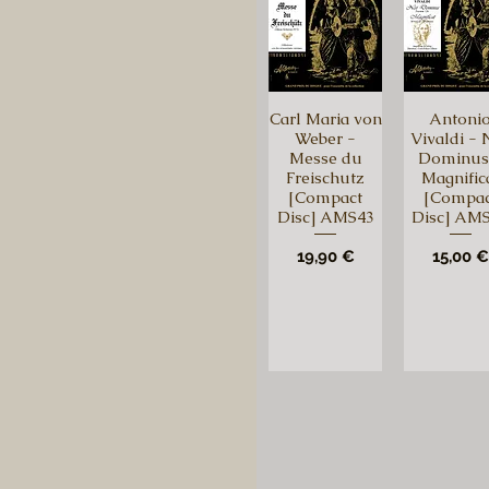
Louis Ferdinand
Josquin Des près
Luigi Boccherini
Darius Milhaud
Carl Maria von
Antoni
J.-S. Bach
Weber -
Vivaldi - 
Wolfgang Amadeus
Messe du
Dominus
Mozart
Freischutz
Magnific
[Compact
[Compac
André Campra
Disc] AMS43
Disc] AM
Louis Ferdinand
Ernst Theodor Amadeus
Prix
Prix
19,90 €
15,00 €
Hoffmann
Joseph Haydn
Georges Onslow