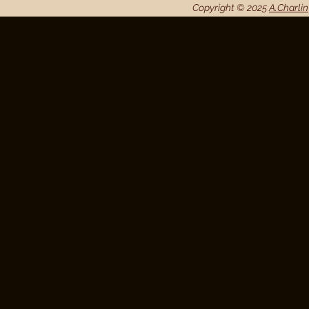
Copyright © 2025
A.Charlin