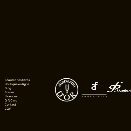
Ecoutez nos titres
Boutique en ligne
Blog
Forum
Licences
Gift Card
Contact
CGV