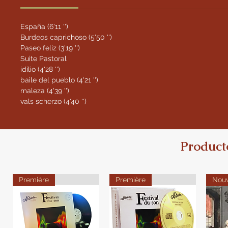
España (6'11 '')
Burdeos caprichoso (5'50 '')
Paseo feliz (3'19 '')
Suite Pastoral
idilio (4'28 '')
baile del pueblo (4'21 '')
maleza (4'39 '')
vals scherzo (4'40 '')
Product
Première
Première
Nou