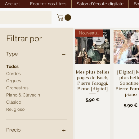
Accueil
Ecoutez nos titres
Salon d'écoute digitale
Bo
Nouveauté
Filtrar por
Type
Todos
Mes plus belles
[Digital] 
Vista rápida
Vista ráp
Cordes
pages de Bach,
plus bell
Orgues
Pierre Faraggi,
Sonatine
Orchestres
Piano [digital]
Pierre Fara
piano
Piano & Clavecin
Precio
5,90 €
Clásico
Precio
5,90 €
Religioso
Precio