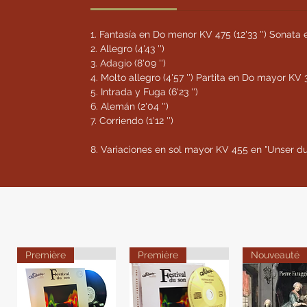
1. Fantasía en Do menor KV 475 (12'33 '') Sonat
2. Allegro (4'43 '')
3. Adagio (8'09 '')
4. Molto allegro (4'57 '') Partita en Do mayor KV
5. Intrada y Fuga (6'23 '')
6. Alemán (2'04 '')
7. Corriendo (1'12 '')
8. Variaciones en sol mayor KV 455 en "Unser d
Première
Première
Nouveauté