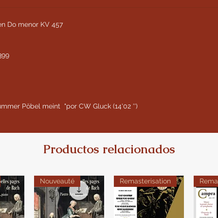
a en Do menor KV 457
 399
ummer Pöbel meint "por CW Gluck (14'02 '')
Productos relacionados
Nouveauté
Remasterisation
Remas