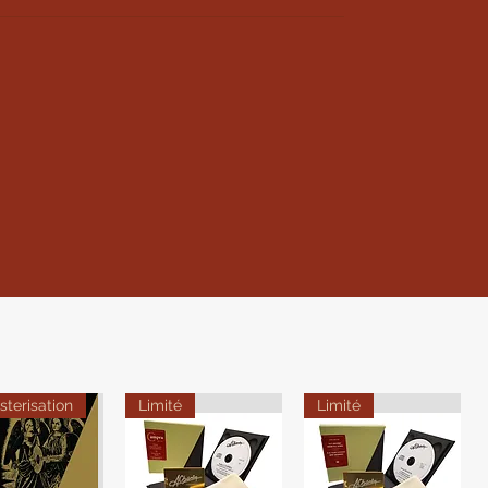
terisation
Limité
Limité