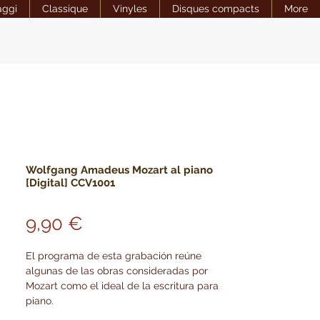
aggi
Classique
Vinyles
Disques compacts
More
Wolfgang Amadeus Mozart al piano
[Digital] CCV1001
Precio
9,90 €
El programa de esta grabación reúne
algunas de las obras consideradas por
Mozart como el ideal de la escritura para
piano.