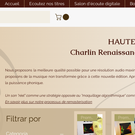
Accueil
Ecoutez nos titres
Salon d'écoute digitale
Bo
HAUTE
Charlin Renaissa
Nous proposons la meilleure qualité possible pour une résolution audio maximu
proposons de la musique non transformée grâce à cette nouvelle édition. Après 
la puissance phonique.
Un son "réel" comme une stratégie opposée au "maquillage algorithmique" commu
En savoir plus sur notre processus de remasterisation
Filtrar por
Première
Première
Categoría