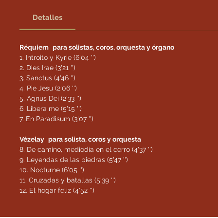
Detalles
Réquiem
para solistas, coros, orquesta y órgano
1. Introito y Kyrie (6'04 '')
2. Dies Irae (3'21 '')
3. Sanctus (4'46 '')
4. Pie Jesu (2'06 '')
5. Agnus Dei (2'33 '')
6. Libera me (5'15 '')
7. En Paradisum (3'07 '')
Vézelay
para solista, coros y orquesta
8. De camino, mediodía en el cerro (4'37 '')
9. Leyendas de las piedras (5'47 '')
10. Nocturne (6'05 '')
11. Cruzadas y batallas (5'39 '')
12. El hogar feliz (4'52 '')