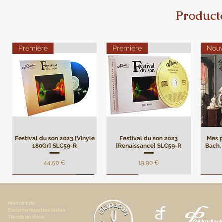
Product
Première
Première
Nou
Festival du son 2023 [Vinyle
Festival du son 2023
Mes p
180Gr] SLC59-R
[Renaissance] SLC59-R
Bach, 
Precio
Precio
44,50 €
19,90 €
Remasterisation
Limité
Limi
bienvenida
Escucha nuestras pistas
Tienda en línea