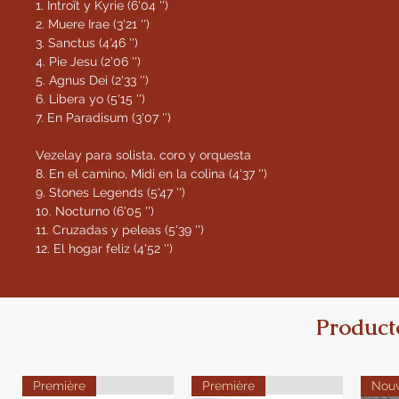
1. Introït y Kyrie (6'04 '')
2. Muere Irae (3'21 '')
3. Sanctus (4'46 '')
4. Pie Jesu (2'06 '')
5. Agnus Dei (2'33 '')
6. Libera yo (5'15 '')
7. En Paradisum (3'07 '')
Vezelay para solista, coro y orquesta
8. En el camino, Midi en la colina (4'37 '')
9. Stones Legends (5'47 '')
10. Nocturno (6'05 '')
11. Cruzadas y peleas (5'39 '')
12. El hogar feliz (4'52 '')
Product
Première
Première
Nou