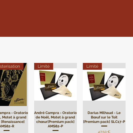
terisation
Limité
Limité
ampra - Oratorio
André Campra - Oratorio
Darius Milhaud - Le
, Motet à grand
de Noël, Motet à grand
Bœuf sur le Toit
 [Renaissance]
chœur[Premium pack]
[Premium pack] SLC17-P
AMS82-R
AMS82-P
Precio
47,50 €