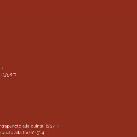
')
(3'58 '')
rapuncto alla quinta" (2'27 '')
ucto alla terza" (5'14 '')