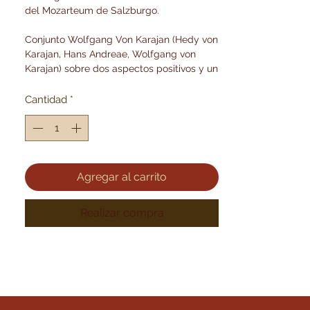
del Mozarteum de Salzburgo.
Conjunto Wolfgang Von Karajan (Hedy von
Karajan, Hans Andreae, Wolfgang von
Karajan) sobre dos aspectos positivos y un
Walker contrapositivo
Cantidad
*
Dirección artística Carl de Nys
Agregar al carrito
Realizar compra