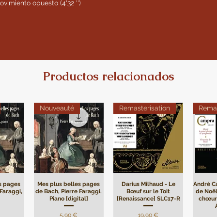
imiento opuesto (4'32 '')
Productos relacionados
Nouveauté
Remasterisation
Remas
s pages
Mes plus belles pages
Darius Milhaud - Le
André C
 Faraggi,
de Bach, Pierre Faraggi,
Bœuf sur le Toit
de Noël
Piano [digital]
[Renaissance] SLC17-R
chœur
Precio
Precio
5,90 €
19,90 €