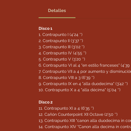
Detalles
Disco 1
1. Contrapunto I (4'24 '')
2. Contrapunto II (3'37 '')
3. Contrapunto III (3'02 '')
4. Contrapunto IV (4'55 '')
5. Contrapunto V (3'20 '')
6. Contrapunto VI al 4 "en estilo franceses" (4'39 '
7. Contrapunto VII a 4 por aumento y disminución 
8. Contrapunto VIII a 3 (6'39 '')
9. Contrapunto IX en 4 "alla duodecima" (3'42 '')
10. Contrapunto X a 4 "alla décima" (5'04 '')
Disco 2
11. Contrapunto XI a 4 (6'35 '')
12. Cañón Counterpoint XII Octave (2'50 '')
13. Contrapunto XIII "canon alla duodecima in cont
14. Contrapunto XIV "Canon alla decima in contrap