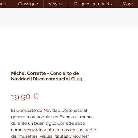
aggi
Classique
Vinyles
Disques compacts
More
Michel Corrette - Concierto de
Navidad [Disco compacto] CL24
Precio
19,90 €
El Concierto de Navidad pertenece al
género más popular en Francia al menos
durante un buen siglo: Corrette sabe
cómo renovarlo y ofrecernos en sus partes
de "musettes, vielles, flautas y violines"