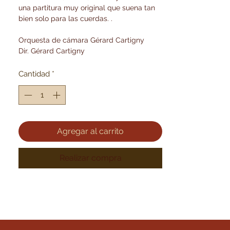
una partitura muy original que suena tan
bien solo para las cuerdas. .
Orquesta de cámara Gérard Cartigny
Dir. Gérard Cartigny
J.-P. Eustache, flauta solista - Mr. Tournus,
B. Escavi, Cl. Burgos, Cl. Roger, cellos
Cantidad
*
solos
Dirección artística: Carl de Nys
Agregar al carrito
Realizar compra