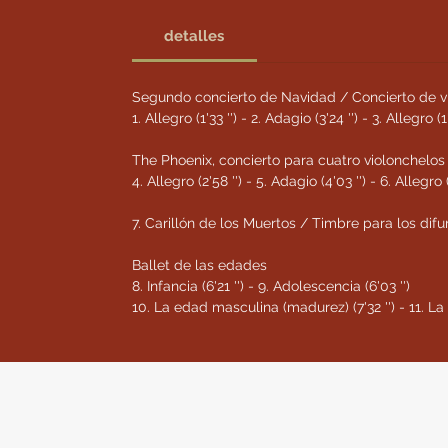
detalles
Segundo concierto de Navidad / Concierto de vil
1. Allegro (1'33 '') - 2. Adagio (3'24 '') - 3. Allegro (1'
The Phoenix, concierto para cuatro violonchelos
4. Allegro (2'58 '') - 5. Adagio (4'03 '') - 6. Allegro (
7. Carillón de los Muertos / Timbre para los difunt
Ballet de las edades
8. Infancia (6'21 '') - 9. Adolescencia (6'03 '')
10. La edad masculina (madurez) (7'32 '') - 11. La v