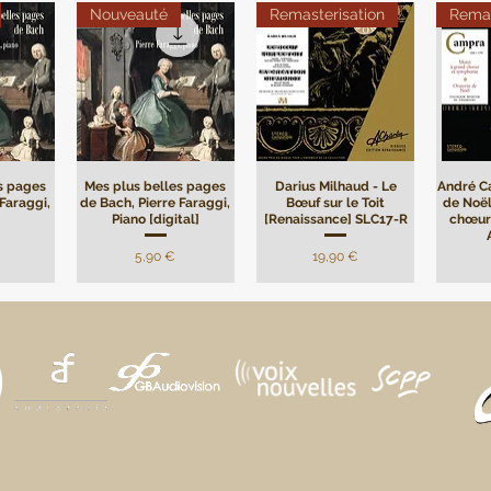
Nouveauté
Remasterisation
Remas
s pages
Mes plus belles pages
Darius Milhaud - Le
André C
 Faraggi,
de Bach, Pierre Faraggi,
Bœuf sur le Toit
de Noël
Piano [digital]
[Renaissance] SLC17-R
chœur
Precio
Precio
5,90 €
19,90 €
us belles
[Digital] Mes plus belles
[Digital] Mes plus belles
[Digital
thoven,
pages de Frédéric
pages de Franz
pages 