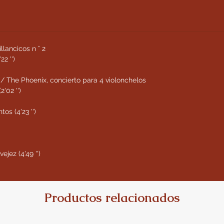
lancicos n ° 2
22 '')
 / The Phoenix, concierto para 4 violonchelos
2'02 '')
os (4'23 '')
ejez (4'49 '')
Productos relacionados