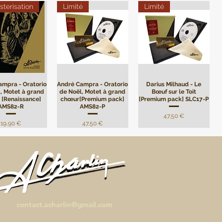
terisation
Limité
Limité
ampra - Oratorio
André Campra - Oratorio
Darius Milhaud - Le
, Motet à grand
de Noël, Motet à grand
Bœuf sur le Toit
 [Renaissance]
chœur[Premium pack]
[Premium pack] SLC17-P
AMS82-R
AMS82-P
Precio
47,50 €
Precio
Precio
19,90 €
47,50 €
contact.acharlin@gmail.com
] Mes plus belles
[Digital] Mes plus belles
Mes plus belles pages
de Tchaïkovsky,
pages de Mozart, Pierre
de Beethoven, Pierre