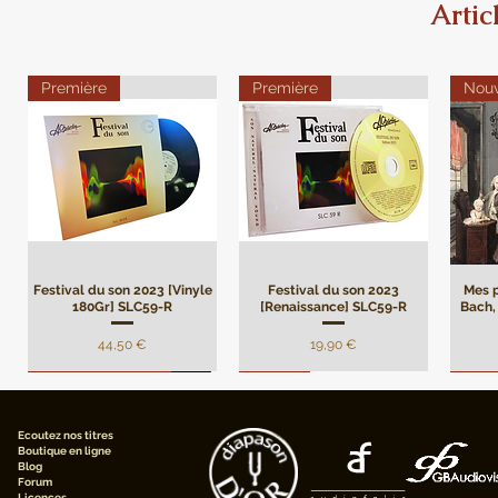
Artic
Première
Première
Nou
Festival du son 2023 [Vinyle
Festival du son 2023
Mes p
180Gr] SLC59-R
[Renaissance] SLC59-R
Bach, 
Prix
Prix
44,50 €
19,90 €
Remasterisation
Limité
Limi
Ecoutez nos titres
Boutique en ligne
Blog
Forum
Licences