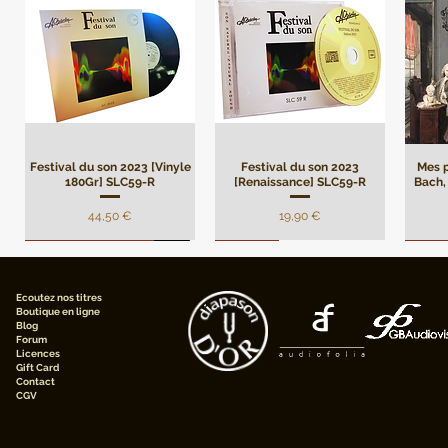
Festival du son 2023 [Vinyle
Festival du son 2023
Mes p
180Gr] SLC59-R
[Renaissance] SLC59-R
Bach, 
Prix
Prix
44,50 €
19,90 €
Remasterisation
Limité
Limi
Ecoutez nos titres
Boutique en ligne
Blog
Forum
Licences
Gift Card
Contact
CGV
André Campra - Oratorio de
Mes plus belles pages de
[Digital] Mes plus belles
André Campra - Oratorio de
[Digital] Mes plus belles
Darius
[Digi
pages de Beethoven, Pierre
Noël, Motet à grand chœur
Beethoven, Pierre Faraggi,
pages de Frédéric Chopin,
Noël, Motet à grand
pages
le 