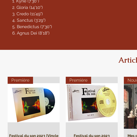
1. Kyrie (7'30")
2. Gloria (14'10")
3. Credo (11'49")
4. Sanctus (3'29")
5. Benedictus (7'30")
6. Agnus Dei (8'18")
Artic
Première
Première
Nou
Festival du son 2023 [Vinyle
Festival du son 2023
Mes p