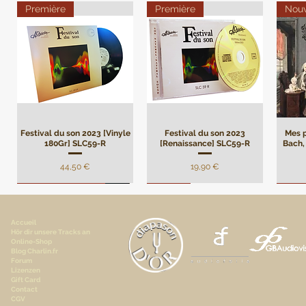
Première
Première
Nou
Festival du son 2023 [Vinyle
Festival du son 2023
Mes p
180Gr] SLC59-R
[Renaissance] SLC59-R
Bach, 
Preis
Preis
44,50 €
19,90 €
Remasterisation
Limité
Limi
Accueil
Hör dir unsere Tracks an
Online-Shop
Blog Charlin.fr
Forum
Lizenzen
Gift Card
Contact
CGV