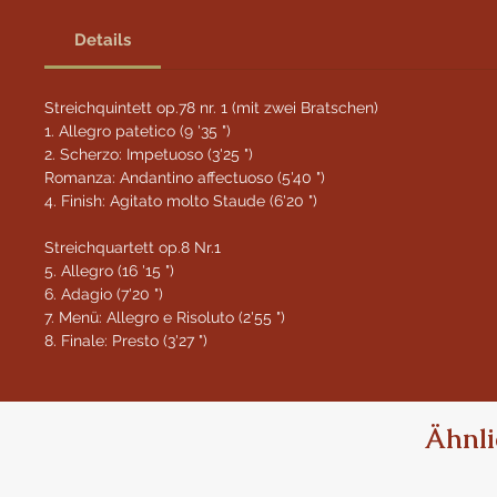
Details
Streichquintett op.78 nr. 1 (mit zwei Bratschen)
1. Allegro patetico (9 '35 ")
2. Scherzo: Impetuoso (3'25 ")
Romanza: Andantino affectuoso (5'40 ")
4. Finish: Agitato molto Staude (6'20 ")
Streichquartett op.8 Nr.1
5. Allegro (16 '15 ")
6. Adagio (7'20 ")
7. Menü: Allegro e Risoluto (2'55 ")
8. Finale: Presto (3'27 ")
Ähnli