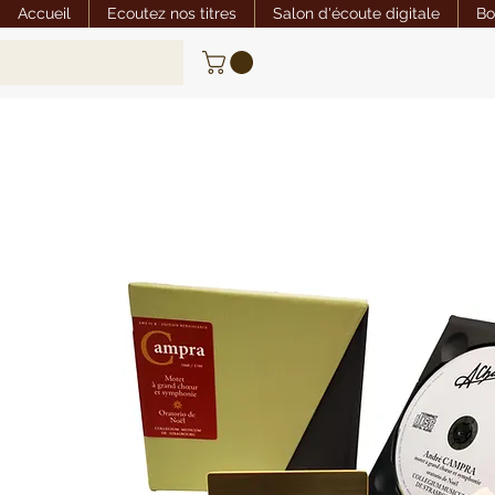
Accueil
Ecoutez nos titres
Salon d'écoute digitale
Bo