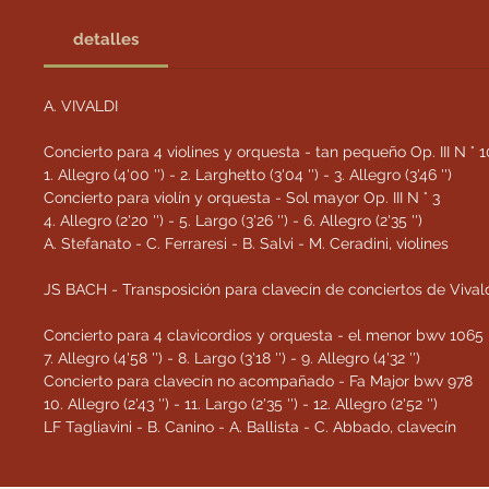
detalles
A. VIVALDI
Concierto para 4 violines y orquesta - tan pequeño Op. III N ° 1
1. Allegro (4'00 '') - 2. Larghetto (3'04 '') - 3. Allegro (3'46 '')
Concierto para violín y orquesta - Sol mayor Op. III N ° 3
4. Allegro (2'20 '') - 5. Largo (3'26 '') - 6. Allegro (2'35 '')
A. Stefanato - C. Ferraresi - B. Salvi - M. Ceradini, violines
JS BACH - Transposición para clavecín de conciertos de Vival
Concierto para 4 clavicordios y orquesta - el menor bwv 1065
7. Allegro (4'58 '') - 8. Largo (3'18 '') - 9. Allegro (4'32 '')
Concierto para clavecín no acompañado - Fa Major bwv 978
10. Allegro (2'43 '') - 11. Largo (2'35 '') - 12. Allegro (2'52 '')
LF Tagliavini - B. Canino - A. Ballista - C. Abbado, clavecín