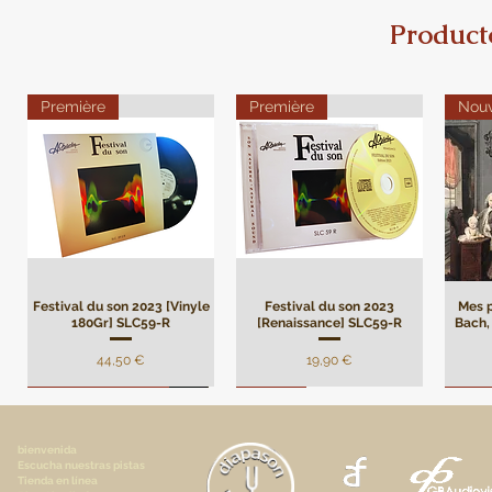
Product
Première
Première
Nou
Festival du son 2023 [Vinyle
Festival du son 2023
Mes p
180Gr] SLC59-R
[Renaissance] SLC59-R
Bach, 
Precio
Precio
44,50 €
19,90 €
Remasterisation
Limité
Limi
bienvenida
Escucha nuestras pistas
Tienda en línea