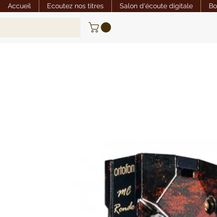
Accueil
Ecoutez nos titres
Salon d'écoute digitale
Bo