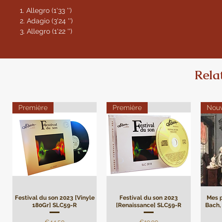
1. Allegro (1'33 '')
2. Adagio (3'24 '')
3. Allegro (1'22 '')
Rela
Première
Première
Nou
Festival du son 2023 [Vinyle
Festival du son 2023
Mes p
180Gr] SLC59-R
[Renaissance] SLC59-R
Bach, 
Price
Price
€44.50
€19.90