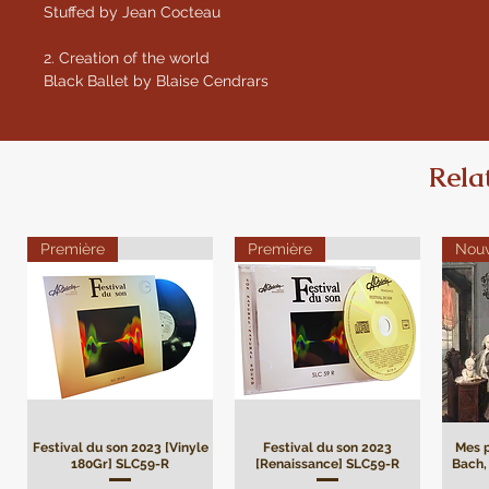
Stuffed by Jean Cocteau
2. Creation of the world
Black Ballet by Blaise Cendrars
Rela
Première
Première
Nou
Festival du son 2023 [Vinyle
Festival du son 2023
Mes p
180Gr] SLC59-R
[Renaissance] SLC59-R
Bach, 